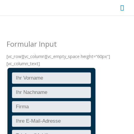
Zum
Hau
Inhalt
springen
Formular Input
[vc_row][vc_column][vc_empty_space height=“60px“]
[vc_column_text]