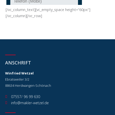
[/vc_column_text][vc_empty_space height=“60px“]
[/vc_column][/vc_row]
ANSCHRIFT
Winfried Wetzel
Ebratsweiler 3/2
88634 Herdwangen-Schönach
07557/ 96 99 630
info@makler-wetzel.de