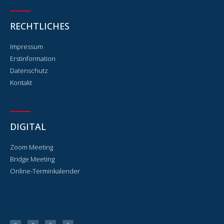
RECHTLICHES
Impressum
Erstinformation
Datenschutz
Kontakt
DIGITAL
Zoom Meeting
Bridge Meeting
Online-Terminkalender
F
L
X
Y
a
i
i
o
c
n
n
u