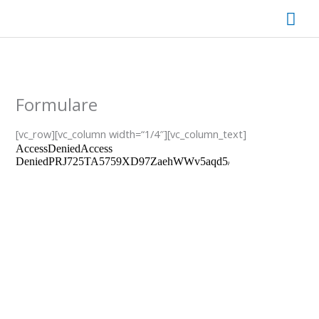
Zum
Hau
Inhalt
springen
Formulare
[vc_row][vc_column width=“1/4″][vc_column_text]