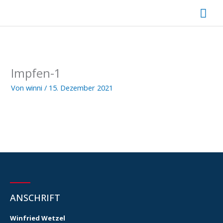
Zum
Hau
Inhalt
springen
Impfen-1
Von
winni
/
15. Dezember 2021
ANSCHRIFT
Winfried Wetzel