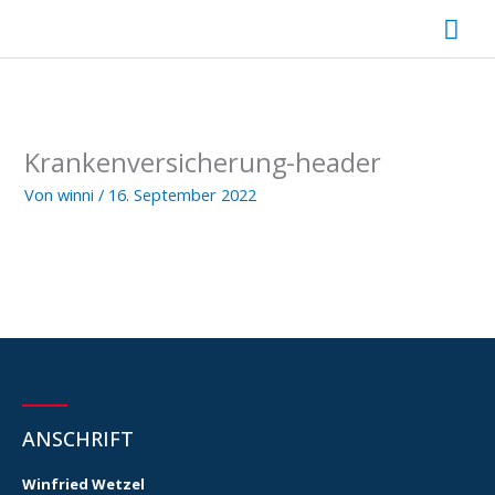
Zum
Hau
Inhalt
springen
Krankenversicherung-header
Von
winni
/
16. September 2022
ANSCHRIFT
Winfried Wetzel