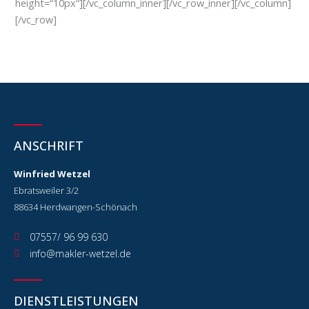
height=“10px“][/vc_column_inner][/vc_row_inner][/vc_column]
[/vc_row]
ANSCHRIFT
Winfried Wetzel
Ebratsweiler 3/2
88634 Herdwangen-Schönach
07557/ 96 99 630
info@makler-wetzel.de
DIENSTLEISTUNGEN