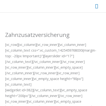
Zum
Hau
Inhalt
springen
Zahnzusatzversicherung
[vc_row][vc_column][vc_row_inner][vc_column_inner]
[vc_column_text css=“.vc_custom_1425459768030{margin-
top: -20px !important;}“][layerslider id=“17″]
[/vc_column_text][/vc_column_inner][/vc_row_inner]
[vc_row_inner][vc_column_inner][vc_empty_space]
[/vc_column_inner][/vc_row_inner][vc_row_inner]
[vc_column_inner][vc_empty_space height=“90px“]
[vc_column_text]
[widgetkit id=382][/vc_column_text][vc_empty_space
height=“200px“][/vc_column_inner][/vc_row_inner]
[vc_row_inner][vc_column_inner][vc_empty_space