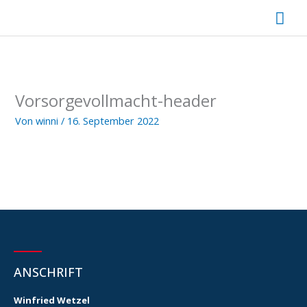
Zum
Hau
Inhalt
springen
Vorsorgevollmacht-header
Von
winni
/
16. September 2022
ANSCHRIFT
Winfried Wetzel